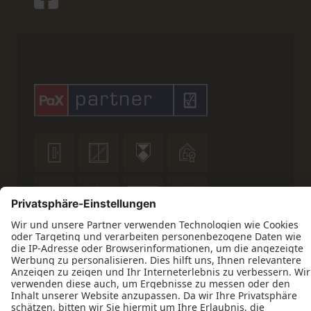









