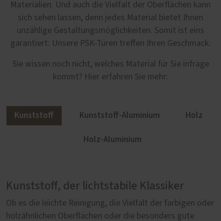
Materialien. Und auch die Vielfalt der Oberflächen kann
sich sehen lassen, denn jedes Material bietet Ihnen
unzählige Gestaltungsmöglichkeiten. Somit ist eins
garantiert: Unsere PSK-Türen treffen Ihren Geschmack.
Sie wissen noch nicht, welches Material für Sie infrage
kommt? Hier erfahren Sie mehr:
Kunststoff
Kunststoff-Aluminium
Holz
Holz-Aluminium
Kunststoff, der lichtstabile Klassiker
Mehr Gestaltungsfreiheit mit Kunststoff-
Natürlich Holz
Holz-Aluminium: Außen robust, innen
Aluminium
behaglich
Ob es die leichte Reinigung, die Vielfalt der farbigen oder
Parallel-Schiebe-Kipp-Türen aus Holz sind in jeder
holzähnlichen Oberflächen oder die besonders gute
Hinsicht etwas Besonderes. Es beginnt mit Ihrer
Wie lässt sich sicherstellen, dass Parallel-Schiebe-Kipp-
Um etwas Gutes noch besser zu machen, braucht es