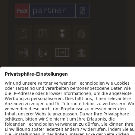










Datenschutz
Impressum
Kontakt
ift-zertifiziert
© 2026