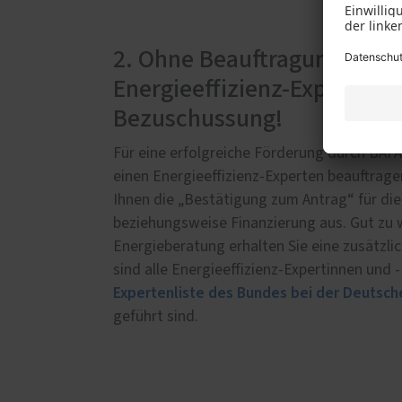
2. Ohne Beauftragung eines
Energieeffizienz-Experten 
Bezuschussung!
Für eine erfolgreiche Förderung durch BAF
einen Energieeffizienz-Experten beauftragen
Ihnen die „Bestätigung zum Antrag“ für d
beziehungsweise Finanzierung aus. Gut zu w
Energieberatung erhalten Sie eine zusätzl
sind alle Energieeffizienz-Expertinnen und -
Expertenliste des Bundes bei der Deutsch
geführt sind.