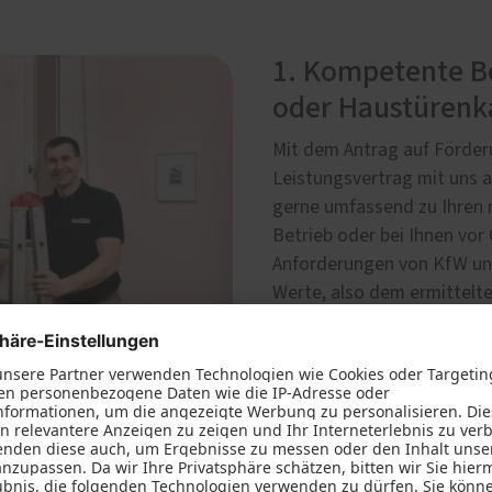
1. Kompetente Be
oder Haustürenk
Mit dem Antrag auf Förder
Leistungsvertrag mit uns a
gerne umfassend zu Ihren 
Betrieb oder bei Ihnen vor
Anforderungen von KfW un
Werte, also dem ermittelt
Fenstern und Haustüren, fü
fachgerechte Montage Ihre
selbstverständlich.
Termin vereinbaren