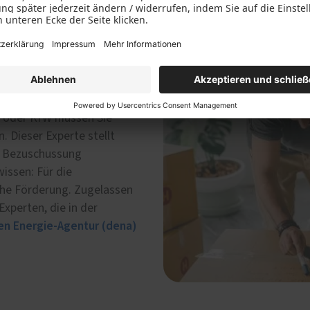
keine
A oder KfW müssen Sie
. Dieser Experte stellt
ie Bezuschussung
issen: Für die
iche Förderung. Zugelassen
Experten, die in der
en Energie-Agentur (dena)