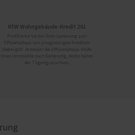
KfW Wohngebäude-Kredit 261
Profitieren Sie bei Ihrer Sanierung zum
Effizienzhaus von zinsgünstigen Krediten.
Dabei gilt: Je besser die Effizienz­haus-Stufe
Ihrer Immo­bilie nach Sanierung, desto höher
der Tilgungszuschuss.
erung