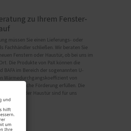
ratung zu Ihrem Fenster-
auf
ung müssen Sie einen Lieferungs- oder
ls Fachhändler schließen. Wir beraten Sie
neuen Fenstern oder Haustür, ob bei uns im
 Ort. Die Produkte von PaX können die
d BAFA im Bereich der sogenannten U-
en Wärmedurchgangskoeffizient von
r eine mögliche Förderung erfüllen. Die
r Fenster oder Haustür sind für uns