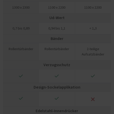
1300 x 2300
1100 x 2200
1100 x 2200
Ud-Wert
0,7 bis 0,89
0,94 bis 1,1
< 1,3
Bänder
Rollentürbänder
Rollentürbänder
2-teilige
Aufsatzbänder
Verzugsschutz
✓
✓
✓
Design-Sockelapplikation
✓
✓
❌
Edelstahl-Innendrücker