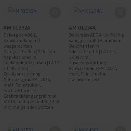
AM 01232A
AM 01234A
Dekorglas ADG 1,
Dekorglas ADG 4, vollflächig
Sandstrahlung mit
sandgestrahlt | Aluminium-
waagerechten
Dekorleisten in
Klarglasstreifen | 2 Design-
Edelstahloptik | LA 170 x
Applikationen in
1.400 mm |
Edelstahloptik außen | LA 170
Zusatzausstattung:
x 1.400 mm |
Schwarzbraun RAL 8022,
Zusatzausstattung:
matt, Feinstruktur,
Anthrazitgrau RAL 7016,
hochwetterfest
matt, Feinstruktur,
hochwetterfest |
Edelstahlstangengriff rund
S1010, matt gebürstet, 1400
mm mit geraden Stützen