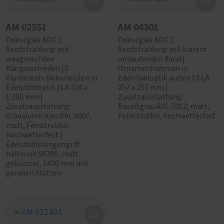
AM 02551
AM 04301
Dekorglas ADG 1,
Dekorglas ADG 2,
Sandstrahlung mit
Sandstrahlung mit klarem
waagerechten
umlaufenden Rand |
Klarglasstreifen | 5
Ornamentrahmen in
Aluminium-Dekorleisten in
Edelstahloptik außen | 3 LA
Edelstahloptik | LA 224 x
257 x 257 mm |
1.200 mm |
Zusatzausstattung:
Zusatzausstattung:
Basaltgrau RAL 7012, matt,
Graualuminium RAL 9007,
Feinstruktur, hochwetterfest
matt, Feinstruktur,
hochwetterfest |
Edelstahlstangengriff
halbrund S6289, matt
gebürstet, 1400 mm mit
geraden Stützen