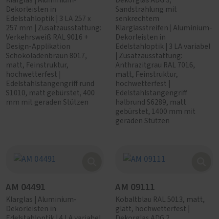
Klarglas | Aluminium-
Dekorglas ADG 3,
Dekorleisten in
Sandstrahlung mit
Edelstahloptik | 3 LA 257 x
senkrechtem
257 mm | Zusatzausstattung:
Klarglasstreifen | Aluminium-
Verkehrsweiß RAL 9016 +
Dekorleisten in
Design-Applikation
Edelstahloptik | 3 LA variabel
Schokoladenbraun 8017,
| Zusatzausstattung:
matt, Feinstruktur,
Anthrazitgrau RAL 7016,
hochwetterfest |
matt, Feinstruktur,
Edelstahlstangengriff rund
hochwetterfest |
S1010, matt gebürstet, 400
Edelstahlstangengriff
mm mit geraden Stützen
halbrund S6289, matt
gebürstet, 1400 mm mit
geraden Stützen
AM 04491
AM 09111
Klarglas | Aluminium-
Kobaltblau RAL 5013, matt,
Dekorleisten in
glatt, hochwetterfest |
Edelstahloptik | 4 LA variabel
Dekorglas ADG 2,