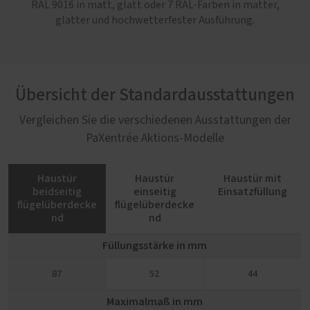
RAL 9016 in matt, glatt oder 7 RAL-Farben in matter,
glatter und hochwetterfester Ausführung.
Übersicht der Standardausstattungen
Vergleichen Sie die verschiedenen Ausstattungen der
PaXentrée Aktions-Modelle
Haustür
Haustür
Haustür mit
beidseitig
einseitig
Einsatzfüllung
flügelüberdecke
flügelüberdecke
nd
nd
Füllungsstärke in mm
87
52
44
Maximalmaß in mm