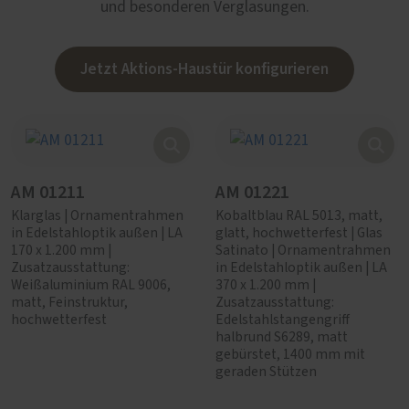
und besonderen Verglasungen.
Jetzt Aktions-Haustür konfigurieren
AM 01211
AM 01221
Klarglas | Ornamentrahmen
Kobaltblau RAL 5013, matt,
in Edelstahloptik außen | LA
glatt, hochwetterfest | Glas
170 x 1.200 mm |
Satinato | Ornamentrahmen
Zusatzausstattung:
in Edelstahloptik außen | LA
Weißaluminium RAL 9006,
370 x 1.200 mm |
matt, Feinstruktur,
Zusatzausstattung:
hochwetterfest
Edelstahlstangengriff
halbrund S6289, matt
gebürstet, 1400 mm mit
geraden Stützen