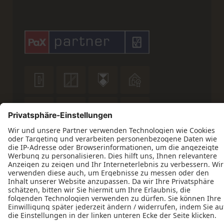










Datenschutz
Impressum
Kontakt
ift-zertifiziert