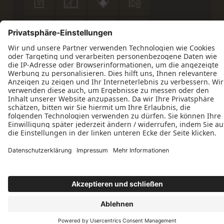










Datenschutz
Impressum
Kontakt
ift-zertifiziert
© 2026