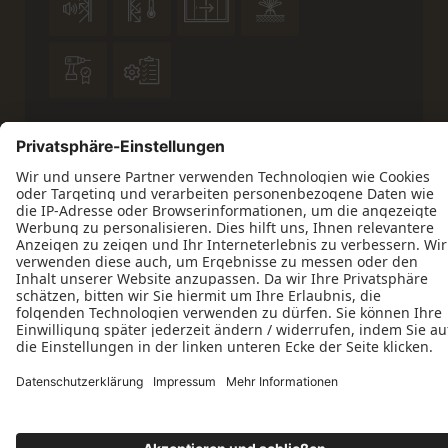






Datenschutz
Impressum
Kontakt
ift-zertifiziert
© 2026