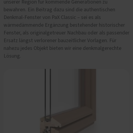
unserer Region für kommende Generationen zu
doch heißt das, dass man seine historische Fassade mit
bewahren. Ein Beitrag dazu sind die authentischen
unpassenden Fenstern entstellen sollte? Wir sagen: nein.
Denkmal-Fenster von PaX Classic – sei es als
Mit den Fensterprofilen von PaX Classic, speziell für die
wärmedämmende Ergänzung bestehender historischer
Sanierung von Altbauten entwickelt, lassen sich
Fenster, als originalgetreuer Nachbau oder als passender
harmonische Fassadengestaltung und moderner
Ersatz längst verlorener bauzeitlicher Vorlagen. Für
Wohnkomfort perfekt verbinden.
nahezu jedes Objekt bieten wir eine denkmalgerechte
Lösung.