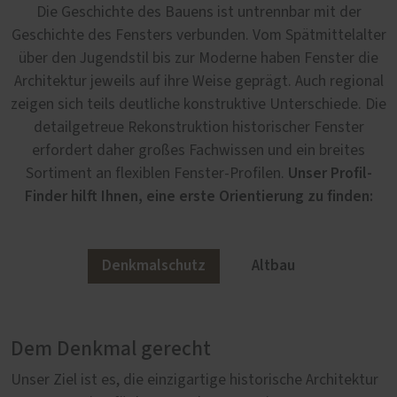
Die Geschichte des Bauens ist untrennbar mit der
Geschichte des Fensters verbunden. Vom Spätmittelalter
über den Jugendstil bis zur Moderne haben Fenster die
Architektur jeweils auf ihre Weise geprägt. Auch regional
zeigen sich teils deutliche konstruktive Unterschiede. Die
detailgetreue Rekonstruktion historischer Fenster
erfordert daher großes Fachwissen und ein breites
Unser Profil-
Sortiment an flexiblen Fenster-Profilen.
Finder hilft Ihnen, eine erste Orientierung zu finden:
Denkmalschutz
Altbau
Dem Denkmal gerecht
Im Altbau authentisch
Unser Ziel ist es, die einzigartige historische Architektur
Nicht jeder Altbau ist automatisch denkmalgeschützt –