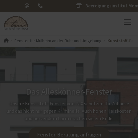
Beerdigungsinstitut Mo
Kunststoff-Fens
Fenster für Mülheim an der Ruhr und Umgebung
Das Alleskönner-Fenster
Unsere Kunststoff-Fenster von PaX schützen Ihr Zuhause
und das nicht nur gegen Kriminelle. Auch hohen Heizkosten
und nervendem Lärm machen sie ein Ende.
Fenster-Beratung anfragen