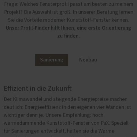
Frage: Welches Fensterprofil passt am besten zu meinem
Projekt? Die Auswahl ist groß. In unserer Beratung lernen
Sie die Vorteile moderner Kunststoff-Fenster kennen.
Unser Profil-Finder hilft Ihnen, eine erste Orientierung
zu finden.
Sanierung
Neubau
Effizient in die Zukunft
Von Anfang an richtig
Der Klimawandel und steigende Energiepreise machen
Im Neubau setzen unsere Kunststoff-Fenster von PaX
deutlich: Energieeffizienz in den eigenen vier Wänden ist
Maßstäbe in Wärmedämmung, Sicherheit und
wichtiger denn je. Unsere Empfehlung: hoch
Schallschutz. Wer neu baut, möchte sicherstellen, dass
wärmedämmende Kunststoff-Fenster von PaX. Speziell
sein Zuhause auch in Jahrzehnten komfortabel, sicher
für Sanierungen entwickelt, halten sie die Wärme
und nachhaltig bleibt. Deshalb ist bei der Fensterwahl