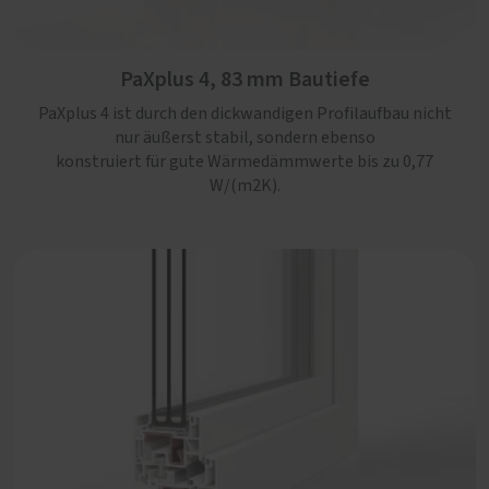
PaXabsolut 4 Therm, 83 mm Bautiefe
Die neueste Generation PaXabsolut kommt mit
PaXplus 4, 83 mm Bautiefe
modernem Design, Schallschutz in Serie und Sicherheit
bis RC3. Mit einem Uw-Wert von maximal 0,74 W/(m2K),
PaXplus 4 ist durch den dickwandigen Profilaufbau nicht
zusätzlicher Kerndämmung und bis zu 60 % Recyclat-
nur äußerst stabil, sondern ebenso
Anteil ein rundum nachhaltiges Kunststoff-Fenster.
konstruiert für gute Wärmedämmwerte bis zu 0,77
W/(m2K).