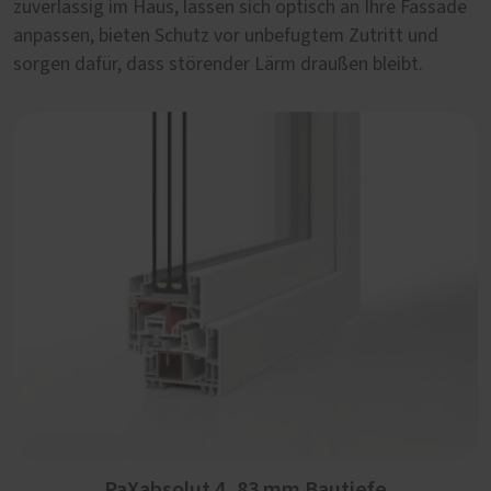
zuverlässig im Haus, lassen sich optisch an Ihre Fassade
besonders auf Qualität und Langlebigkeit zu achten.
anpassen, bieten Schutz vor unbefugtem Zutritt und
sorgen dafür, dass störender Lärm draußen bleibt.
PaXabsolut 4, 83 mm Bautiefe
Die neueste Generation PaXabsolut kommt mit
PaXabsolut 4, 83 mm Bautiefe
modernem Design, Schallschutz in Serie und Sicherheit