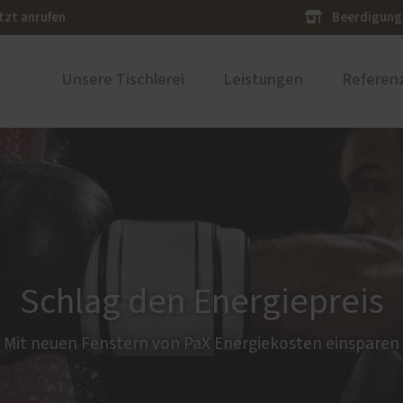
tzt anrufen
Beerdigung
Unsere Tischlerei
Leistungen
Referen
ustüren
PaX Balkon- & Terrassent
ür planen
Parallel-Schiebe-Kipp-Tür
nium-Haustüren mit
icher Oberfläche aus Holz,
ik oder Schiefer
bau
Einbruchsschutz für Mülh
Schlag den Energiepreis
der Ruhr und Umgebung
Mit neuen Fenstern von PaX Energiekosten einsparen