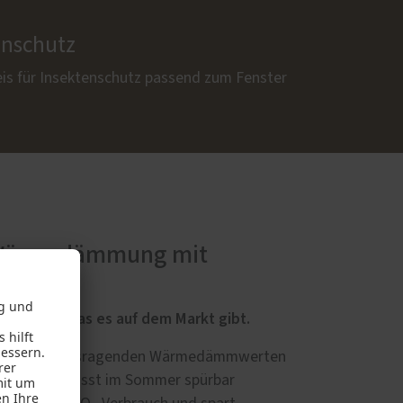
enschutz
eis für Insektenschutz passend zum Fenster
 Wärmedämmung mit
utzglas, das es auf dem Markt gibt.
ung mit herausragenden Wärmedämmwerten
raußen und lässt im Sommer spürbar