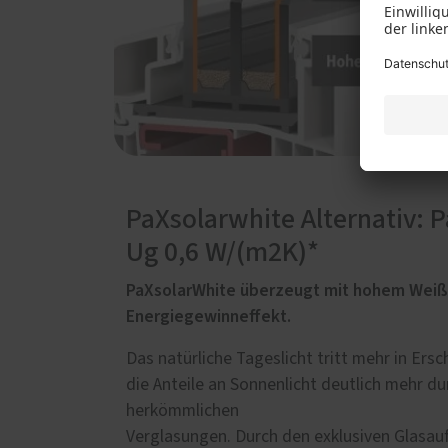
PaXsolarwhite Alternativ: 
Ug 0,6 W/(m2K)*
PaXsolarWhite überzeugt mit hohem Weiß
Energiegewinneffekt.
Das natürliche Tageslicht tritt mehr in Ers
die Anteile an Sonnenlicht deutlich mehr dur
herkömmlichen
Verglasungen. Durch den exklusiven Glasauf