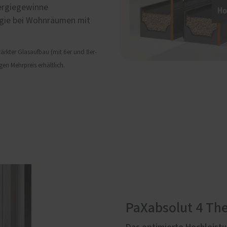
nergiegewinne
rgie bei Wohnräumen mit
ärkter Glasaufbau (mit 6er und 8er-
en Mehrpreis erhältlich.
PaXabsolut 4 Th