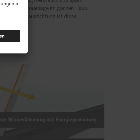
duziert den CO₂-Verbrauch und spart
zung oder Klimaanlage im ganzen Haus.
en mit Südausrichtung ist diese