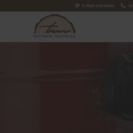
E-Mail schreiben
Je
PaX-Fenster
PaX-Ha
K-LINE Aluminium
Haust
Alumi
natürl
Keram
Service
Möbel
Schallschutz-Simulator
Förderung für Fenster und
Haustüren