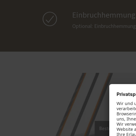

Einbruchhemmung
Optional: Einbruchhemmung