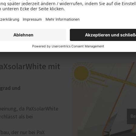
weniger Hitze rein. Das re
wertvolle Energie für Hei
Insbesondere bei Wohnräum
Verglasung sinnvoll.
PaXsolarWhite mit
grad und
cheinung, da PaXsolarWhite
chlässt als bei
bau, der nur bei PaX