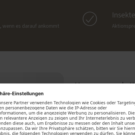

Insekt
, wenn es darauf ankommt
Aktionspr
Herausragende
PaXzeroStar
Das beste 3-fach Wärmesch
Die PaXzeroStar-Verglas
hält im Winter die Kälte d