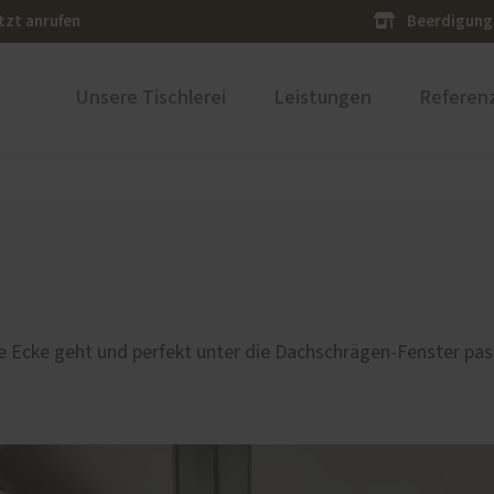
tzt anrufen
Beerdigung
Unsere Tischlerei
Leistungen
Referen
ustüren
PaX Balkon- & Terrassent
ür planen
Parallel-Schiebe-Kipp-Tür
nium-Haustüren mit
icher Oberfläche aus Holz,
ik oder Schiefer
e Ecke geht und perfekt unter die Dachschrägen-Fenster pas
bau
Einbruchsschutz für Mülh
der Ruhr und Umgebung