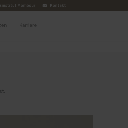
sinstitut Mombour
Kontakt
zen
Karriere
üren
Sonnen- und Insektenschutz
en
st.
eim an
Zimmertüren