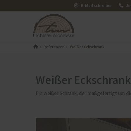
E-Mail schreiben
Je
Weißer Eckschrank
Referenzen
PaX-Fenster
PaX-Ha
K-LINE Aluminium
Haust
Alumi
Weißer Eckschrank
natürl
Keram
Ein weißer Schrank, der maßgefertigt um di
Service
Möbel
Schallschutz-Simulator
Förderung für Fenster und
Haustüren