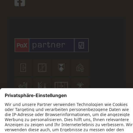









