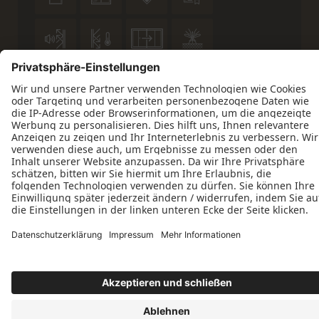






Datenschutz
Impressum
Kontakt
ift-zertifiziert
© 2026